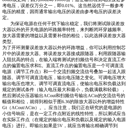
考电压，误差仅万分之一，即0.01%。这当然远优于一般参考
电压的精度，因而通常输出电压的误差由参考电压的误差决
定。
为保证电源在任何干扰下输出稳定，我们将测试除误差放
大器以外的开关电源的环路频率特性，来判断闭环穿越频率、
放大器需要的增益以及需要补偿的相位，以此选择误差放大器
类型。
为了开环测量误差放大器以外的环路增益，你可以利用控制芯
片中的误差放大器。将误差放大器接成跟随器，利用跟随器输
入阻抗高的特点，在输入端将测试的扫频信号和决定直流工作
点的偏置电压求和Σ。直流工作点的偏置电压是一个可调直流
电源（调节工作点）和一个交流扫频交流信号叠加一起送入跟
随器。调节可调直流电压，输出电压随之变化。可调电压增大
输出电压也增大。调节可调直流电压，使输出电压和负载达到
规定的测试条件（输入电压最大和最小，负载满载和轻载），
然后测试分压器输出ACout和扫频信号输出ACin的交流信号的
幅值和相位，就得到相似于图6.36的除放大器以外的增益特性
Gt（ACout/ACin）。。应当注意，我们正在研究的是电源的
小信号响应，是在一定工作点附近的线性特性，所以测试应当
在实际工作点（在规定的输出电压和负载以及规定的输入电源
电压）进行。即输出如果是5V，就应当将输出精确调节到