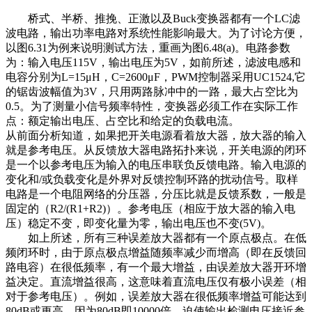
桥式、半桥、推挽、正激以及Buck变换器都有一个LC滤
波电路，输出功率电路对系统性能影响最大。为了讨论方便，
以图6.31为例来说明测试方法，重画为图6.48(a)。电路参数
为：输入电压115V，输出电压为5V，如前所述，滤波电感和
电容分别为L=15μH，C=2600μF，PWM控制器采用UC1524,它
的锯齿波幅值为3V，只用两路脉冲中的一路，最大占空比为
0.5。为了测量小信号频率特性，变换器必须工作在实际工作
点：额定输出电压、占空比和给定的负载电流。
从前面分析知道，如果把开关电源看着放大器，放大器的输入
就是参考电压。从反馈放大器电路拓扑来说，开关电源的闭环
是一个以参考电压为输入的电压串联负反馈电路。输入电源的
变化和/或负载变化是外界对反馈控制环路的扰动信号。取样
电路是一个电阻网络的分压器，分压比就是反馈系数，一般是
固定的（R2/(R1+R2)）。参考电压（相应于放大器的输入电
压）稳定不变，即变化量为零，输出电压也不变(5V)。
如上所述，所有三种误差放大器都有一个原点极点。在低
频闭环时，由于原点极点增益随频率减少而增高（即在反馈回
路电容）在很低频率，有一个最大增益，由误差放大器开环增
益决定。直流增益很高，这意味着直流电压仅有极小误差（相
对于参考电压）。例如，误差放大器在很低频率增益可能达到
80dB或更高，因为80dB即10000倍，迫使输出检测电压接近参