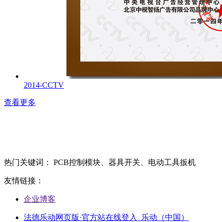
2014-CCTV
查看更多
热门关键词： PCB控制模块、器具开关、电动工具扳机
友情链接：
企业博客
法德乐动网页版·官方站在线登入_乐动（中国）