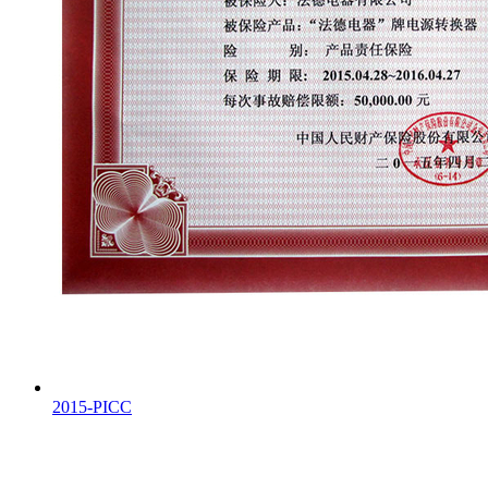
2015-PICC