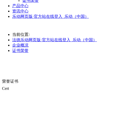
证书荣誉
产品中心
资讯中心
乐动网页版·官方站在线登入_乐动（中国）
当前位置
:
法德乐动网页版·官方站在线登入_乐动（中国）
企业概况
证书荣誉
荣誉证书
Cert