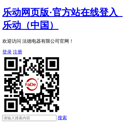
乐动网页版·官方站在线登入_
乐动（中国）
欢迎访问 法德电器有限公司官网！
登录
注册
搜索