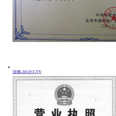
法德-2012CCTV