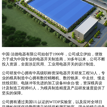
中国·法德电器有限公司始创于1990年，公司成立伊始，便致
力于成为中国专业的电器开关制造商，30多年以来，公司不断
投入资源，全面涉足民用、工业用电器开关的设计制造。
公司研发中心拥有中高级职称资深电器开关研发工程50人，专
业的模具制造中心拥有数控精雕机、数控铣床、中走丝、慢走
丝线切割、电脉冲等先进的加工设备80余台/套，资深模具设
计及制造工程师85人，为模具制造精度及产品研发速度提供了
坚实的保障。
公司拥有通过美国UL认证的WTDP实验室，以及应对全球日
益增长的环保趋势而建立的环保检测实验室，强大的精尖设备