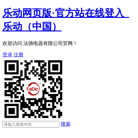
乐动网页版·官方站在线登入_
乐动（中国）
欢迎访问 法德电器有限公司官网！
登录
注册
搜索