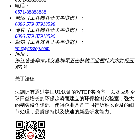
电话：
0571-88888888
电话（工具器具开关事业部）：
0086-579-87918598
传真（工具器具开关事业部）：
0086-579-87918590
邮箱（工具器具开关事业部）：
ymz@akstop.com
地址：
浙江省金华市武义县桐琴五金机械工业园纬六东路经五
路5号
关于法德
法德拥有通过美国UL认证的WTDP实验室，以及应对全
球日益增长的环保趋势而建立的环保检测实验室，强大
的精尖设备资源，使得企业具备了同行所难以企及的细
节处理，品质保持以及快速的新品研发能力。