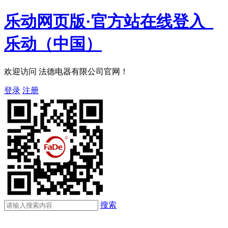
乐动网页版·官方站在线登入_
乐动（中国）
欢迎访问 法德电器有限公司官网！
登录
注册
搜索