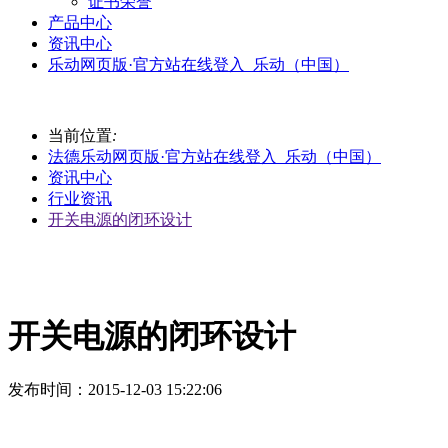
证书荣誉
产品中心
资讯中心
乐动网页版·官方站在线登入_乐动（中国）
当前位置
:
法德乐动网页版·官方站在线登入_乐动（中国）
资讯中心
行业资讯
开关电源的闭环设计
开关电源的闭环设计
发布时间
：2015-12-03 15:22:06