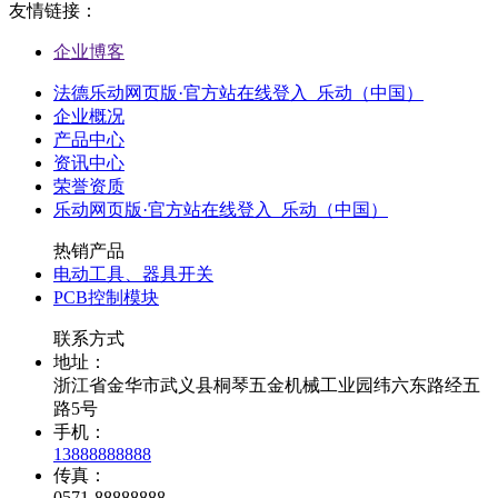
友情链接：
企业博客
法德乐动网页版·官方站在线登入_乐动（中国）
企业概况
产品中心
资讯中心
荣誉资质
乐动网页版·官方站在线登入_乐动（中国）
热销产品
电动工具、器具开关
PCB控制模块
联系方式
地址：
浙江省金华市武义县桐琴五金机械工业园纬六东路经五
路5号
手机：
13888888888
传真：
0571-88888888