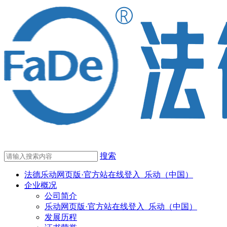
搜索
法德乐动网页版·官方站在线登入_乐动（中国）
企业概况
公司简介
乐动网页版·官方站在线登入_乐动（中国）
发展历程